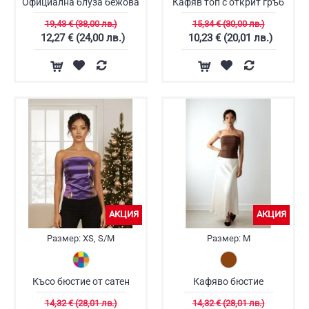
Официална блуза бежова
Кафяв топ с открит гръб
19,43 € (38,00 лв.)
15,34 € (30,00 лв.)
12,27 € (24,00 лв.)
10,23 € (20,01 лв.)
АКЦИЯ
АКЦИЯ
Размер:
XS, S/M
Размер:
M
Късо бюстие от сатен
Кафяво бюстие
14,32 € (28,01 лв.)
14,32 € (28,01 лв.)