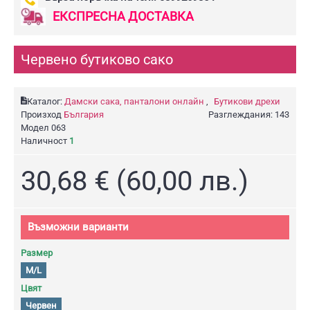
ЕКСПРЕСНА ДОСТАВКА
Червено бутиково сако
Каталог:
Дамски сака, панталони онлайн
,
Бутикови дрехи
Произход
България
Разглеждания: 143
Модел
063
Наличност
1
30,68 € (60,00 лв.)
Възможни варианти
Размер
M/L
Цвят
Червен