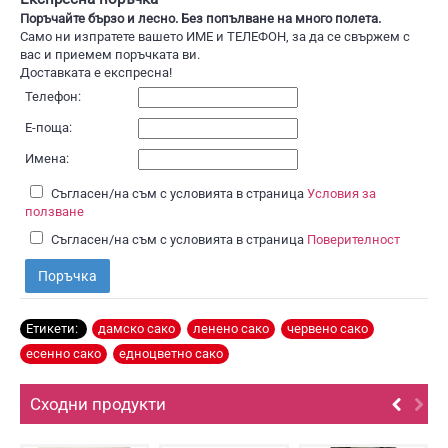
Поръчайте бързо и лесно. Без попълване на много полета.
Само ни изпратете вашето ИМЕ и ТЕЛЕФОН, за да се свържем с
вас и приемем поръчката ви.
Доставката е експресна!
Телефон:
Е-поща:
Имена:
Съгласен/на съм с условията в страница
Условия за
ползване
Съгласен/на съм с условията в страница
Поверителност
Поръчка
Етикети:
дамско сако
,
ленено сако
,
червено сако
,
есенно сако
,
едноцветно сако
Сходни продукти