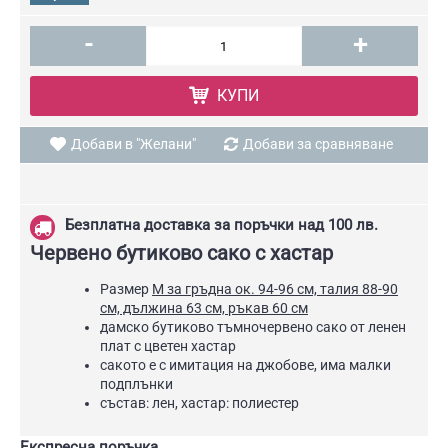
-
+
КУПИ
Добави в "Желани"
Добави за сравняване
Безплатна доставка за поръчки над 100 лв.
Червено бутиково сако с хастар
Размер
М за гръдна ок. 94-96 см, талия 88-90
см, дължина 63 см, ръкав 60 см
дамско бутиково тъмночервено сако от ленен
плат с цветен хастар
сакото е с имитация на джобове, има малки
подплънки
състав: лен, хастар: полиестер
Експресна поръчка