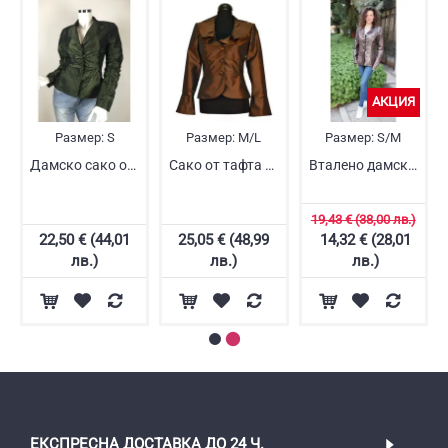
АКЦИЯ
Размер:
S
Размер:
M/L
Размер:
S/M
Дамско сако от тафта
Сако от тафта официално
Вталено дамско сако
19,43 € (38,00 лв.)
22,50 € (44,01
25,05 € (48,99
14,32 € (28,01
лв.)
лв.)
лв.)
ЕКСПРЕСНА ДОСТАВКА ДО 24 Ч.