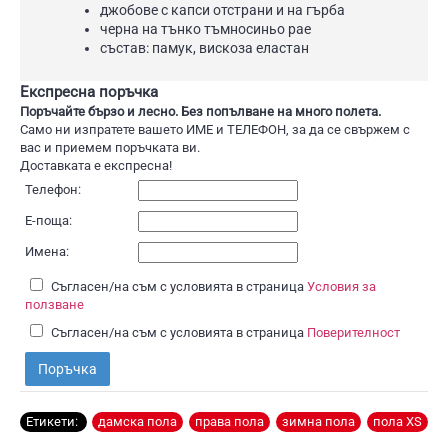
джобове с капси отстрани и на гърба
черна на тънко тъмносиньо рае
състав: памук, вискоза еластан
Експресна поръчка
Поръчайте бързо и лесно. Без попълване на много полета.
Само ни изпратете вашето ИМЕ и ТЕЛЕФОН, за да се свържем с
вас и приемем поръчката ви.
Доставката е експресна!
Телефон:
Е-поща:
Имена:
Съгласен/на съм с условията в страница
Условия за
ползване
Съгласен/на съм с условията в страница
Поверителност
Поръчка
Етикети:
дамска пола
,
права пола
,
зимна пола
,
пола XS