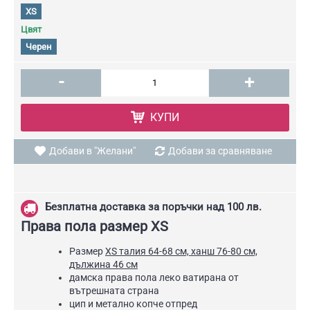
XS
Цвят
Черен
-
+
КУПИ
Добави в "Желани"
Добави за сравняване
Безплатна доставка за поръчки над 100 лв.
Права пола размер XS
Размер
XS талия 64-68 см, ханш 76-80 см,
дължина 46 см
дамска права пола леко ватирана от
вътрешната страна
цип и метално копче отпред