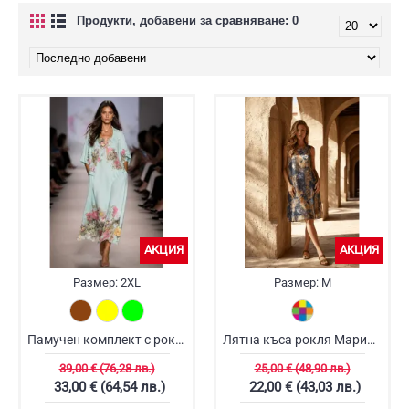
Продукти, добавени за сравняване: 0
АКЦИЯ
АКЦИЯ
Размер:
2XL
Размер:
M
Памучен комплект с рокля
Лятна къса рокля Маринела
39,00 € (76,28 лв.)
25,00 € (48,90 лв.)
33,00 € (64,54 лв.)
22,00 € (43,03 лв.)