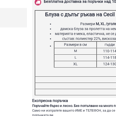
Безплатна доставка за поръчки над 10
Блуза с дълъг ръкав на Cecil
Размери
М, XL /угол
дамска блуза за пролетта на не
материята е мека, еластична, не с
състав: полиестер 22%, вискоз
Размери в см
гърди
М
110-11
L
114-11
XL
124-13
Експресна поръчка
Поръчайте бързо и лесно. Без попълване на много п
Само ни изпратете вашето ИМЕ и ТЕЛЕФОН, за да се
поръчката ви.