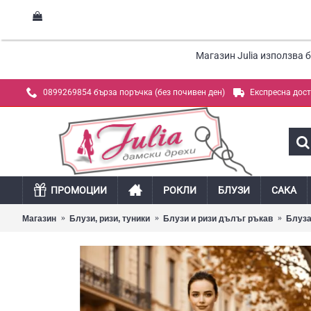
Магазин Julia използва 
0899269854 бърза поръчка (без почивен ден)
Експресна дос
ПРОМОЦИИ
РОКЛИ
БЛУЗИ
САКА
Магазин
Блузи, ризи, туники
Блузи и ризи дълъг ръкав
Блуза