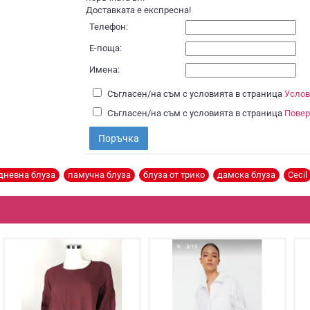
Доставката е експресна!
Телефон:
Е-поща:
Имена:
Съгласен/на съм с условията в страница
Услов
Съгласен/на съм с условията в страница
Повер
Поръчка
дневна блуза
,
памучна блуза
,
блуза от трико
,
дамска блуза
,
Cecil