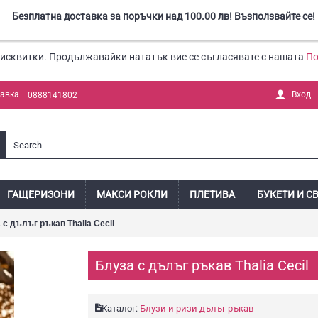
Безплатна доставка за поръчки над 100.00 лв! Възползвайте се!
бисквитки. Продължавайки нататък вие се съгласявате с нашата
По
тавка
Вход
0888141802
ГАЩЕРИЗОНИ
МАКСИ РОКЛИ
ПЛЕТИВА
БУКЕТИ И С
 с дълъг ръкав Thalia Cecil
Блуза с дълъг ръкав Thalia Cecil
Каталог:
Блузи и ризи дълъг ръкав