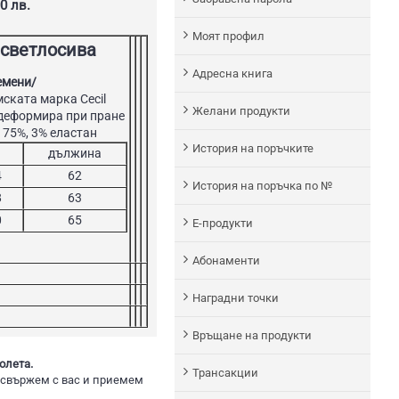
0 лв.
Моят профил
 светлосива
Адреснa книгa
емени/
мската марка Сecil
Желани продукти
е деформира при пране
а 75%, 3% еластан
История на поръчките
дължина
4
62
История на поръчка по №
8
63
0
65
Е-продукти
Абонаменти
Наградни точки
Връщане на продукти
олета.
Трансакции
 свържем с вас и приемем