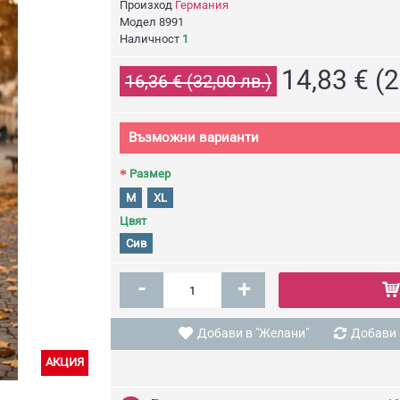
Произход
Германия
Модел
8991
Наличност
1
14,83 € (2
16,36 € (32,00 лв.)
Възможни варианти
Размер
Блуза с къс ръкав Thalia
M
XL
15,34 € (30,00 лв.)
Цвят
Сив
-
+
Добави в "Желани"
Добави 
АКЦИЯ