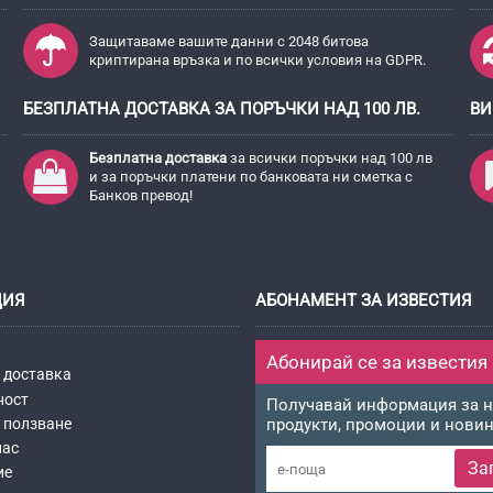
Защитаваме вашите данни с 2048 битова
криптирана връзка и по всички условия на GDPR.
БЕЗПЛАТНА ДОСТАВКА ЗА ПОРЪЧКИ НАД 100 ЛВ.
ВИ
Безплатна доставка
за всички поръчки над 100 лв
и за поръчки платени по банковата ни сметка с
Банков превод!
ЦИЯ
АБОНАМЕНТ ЗА ИЗВЕСТИЯ
Абонирай се за известия
 доставка
ност
Получавай информация за 
 ползване
продукти, промоции и нови
нас
За
ие