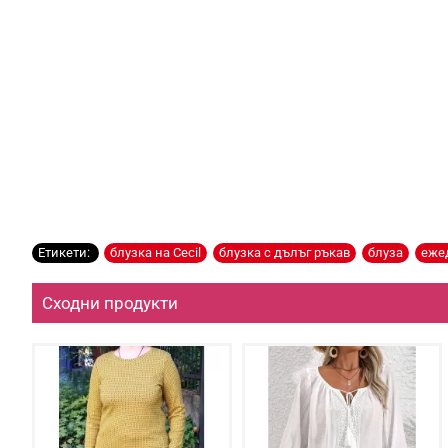
Етикети:
блузка на Cecil
,
блузка с дълъг ръкав
,
блуза
,
еже
Сходни продукти