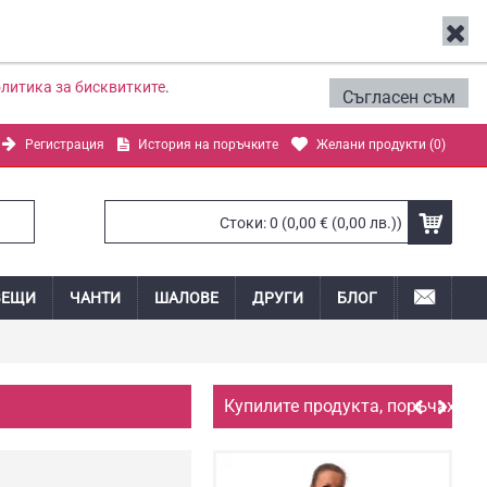
литика за бисквитките
.
Съгласен съм
Регистрация
История на поръчките
Желани продукти (
0
)
Стоки: 0 (0,00 € (0,00 лв.))
ВЕЩИ
ЧАНТИ
ШАЛОВЕ
ДРУГИ
БЛОГ
Купилите продукта, поръчаха и: