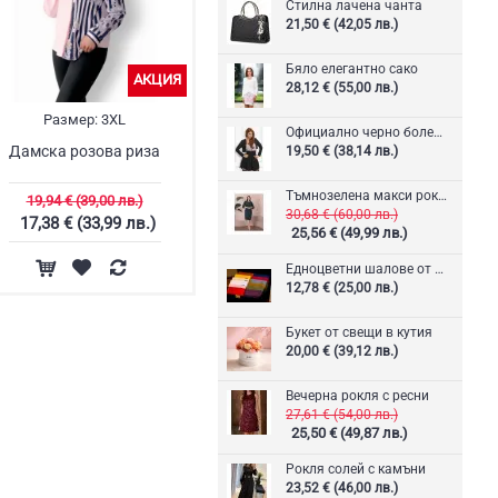
Стилна лачена чанта
21,50 € (42,05 лв.)
Бяло елегантно сако
АКЦИЯ
28,12 € (55,00 лв.)
Размер:
3XL
Официално черно болеро
Дамска розова риза
19,50 € (38,14 лв.)
Тъмнозелена макси рокля
19,94 € (39,00 лв.)
30,68 € (60,00 лв.)
17,38 € (33,99 лв.)
25,56 € (49,99 лв.)
Едноцветни шалове от кашмир
12,78 € (25,00 лв.)
Букет от свещи в кутия
20,00 € (39,12 лв.)
Вечерна рокля с ресни
27,61 € (54,00 лв.)
25,50 € (49,87 лв.)
Рокля солей с камъни
23,52 € (46,00 лв.)