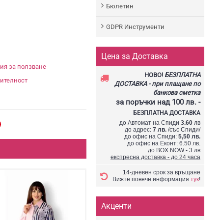
Бюлетин
GDPR Инструменти
Цена за Доставка
ия за ползване
НОВО!
БЕЗПЛАТНА
ителност
ДОСТАВКА - при плащане по
банкова сметка
за поръчки
над 100 лв.
-
БЕЗПЛАТНА ДОСТАВКА
до Автомат на Спиди
3.60
лв
до адрес:
7 лв.
/със Спиди/
до офис на Спиди:
5,50 лв.
до офис на Еконт: 6.50 лв.
до BOX NOW - 3 лв
експресна доставка - до 24 часа
14-дневен срок за връщане
Вижте повече информация
тук
!
Акценти