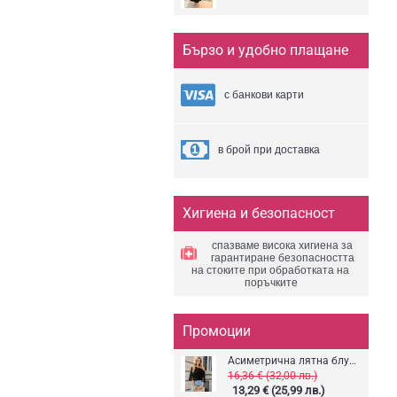
Бързо и удобно плащане
с банкови карти
в брой при доставка
Хигиена и безопасност
спазваме висока хигиена за 
гарантиране безопасността 
на стоките 
при обработката 
на 
поръчките
Промоции
Асиметрична лятна блуза
16,36 € (32,00 лв.)
13,29 € (25,99 лв.)