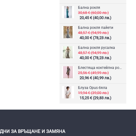
Бална рокля
30,68 € (60,00 лв.)
20,45 € (40,00 лв.)
Бална рокля пайети
48,57 € (94,99 лв.)
40,00 € (78,23 лв.)
Бална рокля русалка
48,57 € (94,99 лв.)
40,00 € (78,23 лв.)
Блестяща коктейлна рокля
25,56 € (49,99 лв.)
20,96 € (40,99 лв.)
Блуза Opus бяла
19,94 € (39,00 лв.)
15,25 € (29,83 лв.)
 ДНИ ЗА ВРЪЩАНЕ И ЗАМЯНА