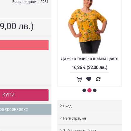
Разглеждания: 2981
9,00 лв.)
Дамска тениска щампа цветя
Блуза на Cecil Thalia
16,36 € (32,00 лв.)
16,36 € (32,00 лв.)
КУПИ
Вход
за сравняване
Регистрация
Забравена парола