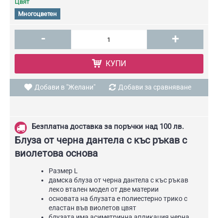
Цвят
Многоцветен
-
+
КУПИ
Добави в "Желани"
Добави за сравняване
Безплатна доставка за поръчки над 100 лв.
Блуза от черна дантела с къс ръкав с
виолетова основа
Размер L
дамска блуза от черна дантела с къс ръкав
леко втален модел от две материи
основата на блузата е полиестерно трико с
еластан във виолетов цвят
блузата има асиметрична апликация черна