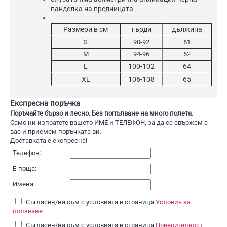
панделка на предницата
Размери в см
гърди
дължина
S
90-92
61
M
94-96
62
L
100-102
64
XL
106-108
65
Експресна поръчка
Поръчайте бързо и лесно. Без попълване на много полета.
Само ни изпратете вашето ИМЕ и ТЕЛЕФОН, за да се свържем с
вас и приемем поръчката ви.
Доставката е експресна!
Телефон:
Е-поща:
Имена:
Съгласен/на съм с условията в страница
Условия за
ползване
Съгласен/на съм с условията в страница
Поверителност