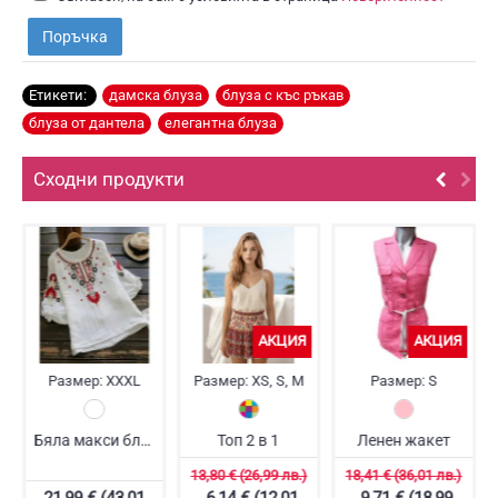
Поръчка
Етикети:
дамска блуза
,
блуза с къс ръкав
,
блуза от дантела
,
елегантна блуза
Сходни продукти
АКЦИЯ
АКЦИЯ
Размер:
XXXL
Размер:
XS, S, M
Размер:
S
Бяла макси блуза с бродерия
Топ 2 в 1
Ленен жакет
13,80 € (26,99 лв.)
18,41 € (36,01 лв.)
21,99 € (43,01
6,14 € (12,01
9,71 € (18,99