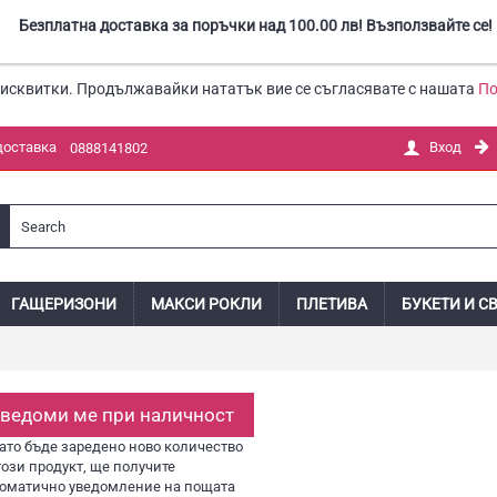
Безплатна доставка за поръчки над 100.00 лв! Възползвайте се!
бисквитки. Продължавайки нататък вие се съгласявате с нашата
По
доставка
Вход
0888141802
ГАЩЕРИЗОНИ
МАКСИ РОКЛИ
ПЛЕТИВА
БУКЕТИ И С
ведоми ме при наличност
ато бъде заредено ново количество
този продукт, ще получите
томатично уведомление на пощата