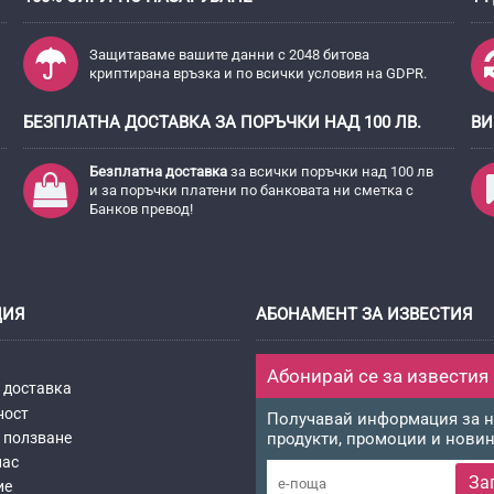
Защитаваме вашите данни с 2048 битова
криптирана връзка и по всички условия на GDPR.
БЕЗПЛАТНА ДОСТАВКА ЗА ПОРЪЧКИ НАД 100 ЛВ.
ВИ
Безплатна доставка
за всички поръчки над 100 лв
и за поръчки платени по банковата ни сметка с
Банков превод!
ЦИЯ
АБОНАМЕНТ ЗА ИЗВЕСТИЯ
Абонирай се за известия
 доставка
ност
Получавай информация за 
 ползване
продукти, промоции и нови
нас
За
ие