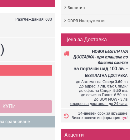
Бюлетин
Разглеждания: 633
GDPR Инструменти
Цена за Доставка
)
НОВО!
БЕЗПЛАТНА
ДОСТАВКА - при плащане по
банкова сметка
за поръчки
над 100 лв.
-
БЕЗПЛАТНА ДОСТАВКА
до Автомат на Спиди
3.60
лв
до адрес:
7 лв.
/със Спиди/
до офис на Спиди:
5,50 лв.
до офис на Еконт: 6.50 лв.
до BOX NOW - 3 лв
експресна доставка - до 24 часа
КУПИ
14-дневен срок за връщане
Вижте повече информация
тук
!
за сравняване
Акценти