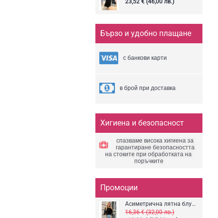
23,52 € (46,00 лв.)
Бързо и удобно плащане
с банкови карти
в брой при доставка
Хигиена и безопасност
спазваме висока хигиена за 
гарантиране безопасността 
на стоките 
при обработката 
на 
поръчките
Промоции
Асиметрична лятна блуза
16,36 € (32,00 лв.)