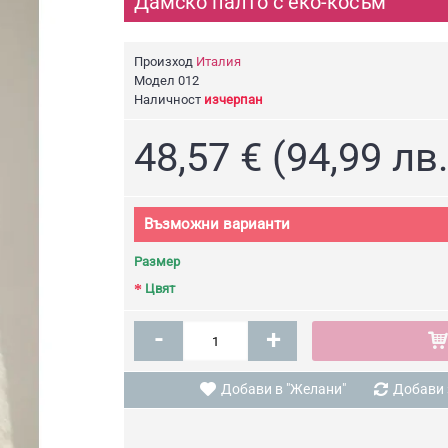
Дамско палто с еко-косъм
Произход
Италия
Модел
012
Наличност
изчерпан
48,57 € (94,99 лв.
Възможни варианти
Размер
Цвят
-
+
Добави в "Желани"
Добави 