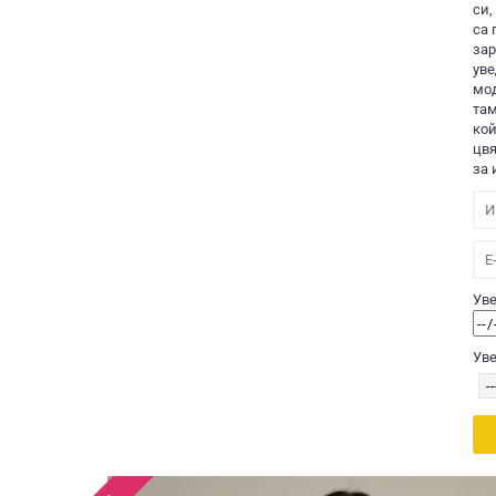
си,
са 
зар
уве
мод
там
кой
цвя
за 
Уве
Уве