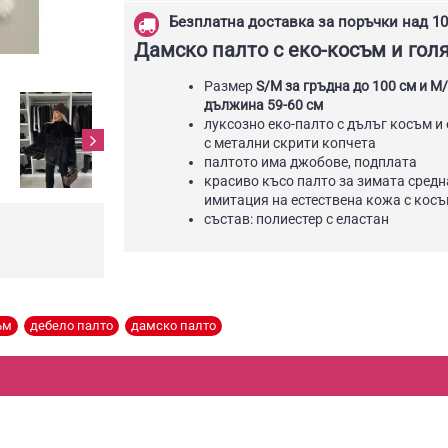
Безплатна доставка за поръчки над 10
Дамско палто с еко-косъм и гол
Размер
S/М за гръдна до 100 см и М/
дължина 59-60 см
луксозно еко-палто с дълъг косъм и
с метални скрити копчета
палтото има джобове, подплата
красиво късо палто за зимата средн
имитация на естествена кожа с кос
състав: полиестер с еластан
ъм
,
дебело палто
,
дамско палто