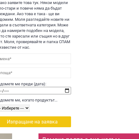
 ако заявите това тук. Някои модели
по-стари и повече няма да бъдат
еждани. Ако това е така - ще ви
домим. Моля разгледайте новите ни
ели в съответната категория. Може
 да намерите подобен на модела,
то сте харесали или същия но в друг
т. Моля, проверявайте и папка СПАМ
известие от нас.
домете ме преди (дата):
домете ме, когато продуктът...
Изпращане на заявка