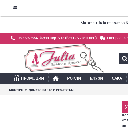
Магазин Julia използва 
0899269854 бърза поръчка (без почивен ден)
Експресна 
ПРОМОЦИИ
РОКЛИ
БЛУЗИ
САКА
Магазин
Дамско палто с еко-косъм
У
Ког
от 
ав