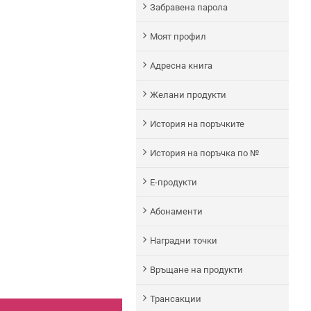
Забравена парола
Моят профил
Адреснa книгa
Желани продукти
История на поръчките
История на поръчка по №
Е-продукти
Абонаменти
Наградни точки
Връщане на продукти
Трансакции