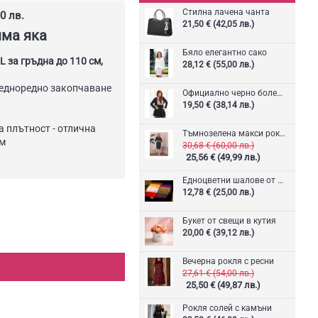
Стилна лачена чанта
0 лв.
21,50 € (42,05 лв.)
яма яка
Бяло елегантно сако
L за гръдна до 110 см,
28,12 € (55,00 лв.)
 едноредно закопчаване
Официално черно болеро
19,50 € (38,14 лв.)
а плътност - отлична
Тъмнозелена макси рокля
ъм
30,68 € (60,00 лв.)
25,56 € (49,99 лв.)
Едноцветни шалове от кашмир
12,78 € (25,00 лв.)
Букет от свещи в кутия
20,00 € (39,12 лв.)
Вечерна рокля с ресни
27,61 € (54,00 лв.)
25,50 € (49,87 лв.)
Рокля солей с камъни