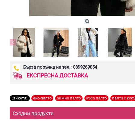
Бърза поръчка на тел.: 0899269854
ЕКСПРЕСНА ДОСТАВКА
Етикети:
еко-палто
,
зимно палто
,
късо палто
,
палто с кос
Сходни продукти