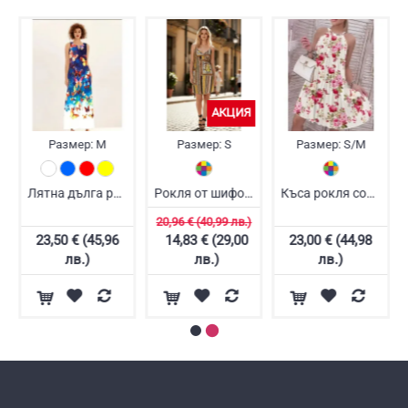
АКЦИЯ
Размер:
M
Размер:
S
Размер:
S/M
Лятна дълга рокля без ръкав
Рокля от шифон Марина
Къса рокля солей
20,96 € (40,99 лв.)
23,50 € (45,96
14,83 € (29,00
23,00 € (44,98
лв.)
лв.)
лв.)