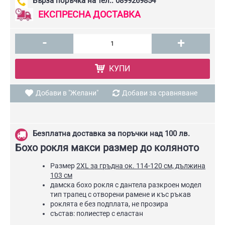
Бърза поръчка на тел.: 0899269854
ЕКСПРЕСНА ДОСТАВКА
-
+
КУПИ
Добави в "Желани"
Добави за сравняване
Безплатна доставка за поръчки над 100 лв.
Бохо рокля макси размер до коляното
Размер
2ХL за гръдна ок. 114-120 см, дължина
103 см
дамска бохо рокля с дантела разкроен модел
тип трапец с отворени рамене и къс ръкав
роклята е без подплата, не прозира
състав: полиестер с еластан