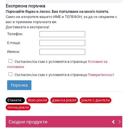
Експресна поръчка
Поръчайте бързо и лесно. Без попълване на много полета.
Само ни изпратете вашето ИМЕ и ТЕЛЕФОН, за да се свържем с
вас и приемем поръчката ви.
Доставката е експресна!
Телефон:
Е-поща:
Имена:
Съгласен/на съм с условията в страница
Условия за
ползване
Съгласен/на съм с условията в страница
Поверителност
Поръчка
Етикети:
бохо рокля
,
дамска рокля
,
рокля с дантела
,
лятна рокля
Сходни продукти