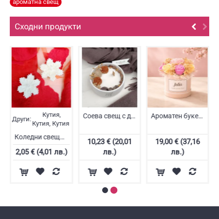
ароматна свещ
Сходни продукти
я
Кутия,
Соева свещ с дървен фитил
Ароматен букет от соев восък за абитуриентка
Други:
Кутия, Кутия
Коледни свещи снежинка
10,23 € (20,01
19,00 € (37,16
2,05 € (4,01 лв.)
лв.)
лв.)