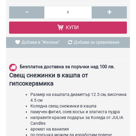
-
+
КУПИ
Добави в "Желани"
Добави за сравняване
Безплатна доставка за поръчки над 100 лв.
Свещ снежинки в кашпа от
гипсокерамика
Размер на кашпата
диаметър 12.5 см, височина
4.5 см
Коледна свещ снежинки в кашпа
памучен фитил, соев восък и златиста пудра
направете красив подарък за Коледа от JULIA
Candles
аромат на ванилия
по поръчка можем да изработим повече