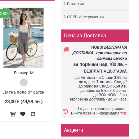
Бюлетин
ОВО
GDPR Инструменти
Цена за Доставка
НОВО!
БЕЗПЛАТНА
ДОСТАВКА - при плащане по
банкова сметка
за поръчки
над 100 лв.
-
БЕЗПЛАТНА ДОСТАВКА
Размер:
M
до Автомат на Спиди
3.60
лв
до адрес:
7 лв.
/със Спиди/
до офис на Спиди:
5,50 лв.
до офис на Еконт: 6.50 лв.
Лятна пола от сатен
до BOX NOW - 3 лв
експресна доставка - до 24 часа
23,00 € (44,98 лв.)
14-дневен срок за връщане
Вижте повече информация
тук
!
Акценти