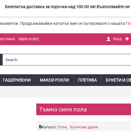
Безплатна доставка за поръчки над 100.00 лв! Възползвайте се!
бисквитки. Продължавайки нататък вие се съгласявате с нашата
По
доставка
Вход
0888141802
ГАЩЕРИЗОНИ
МАКСИ РОКЛИ
ПЛЕТИВА
БУКЕТИ И С
Тъмно синя пола
Каталог:
Поли
,
Бутикови дрехи