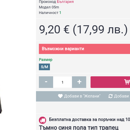
Произход
България
Модел
05m
Наличност
1
9,20 € (17,99 лв.)
Възможни варианти
Размер
S/M
-
+
Добави в "Желани"
Добави 
Безплатна доставка за поръчки над 10
Тъмно синя пола тип трапец