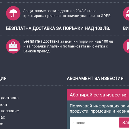
Защитаваме вашите данни с 2048 битова
криптирана връзка и по всички условия на GDPR.
БЕЗПЛАТНА ДОСТАВКА ЗА ПОРЪЧКИ НАД 100 ЛВ.
ВИ
Безплатна доставка
за всички поръчки над 100 лв
и за поръчки платени по банковата ни сметка с
Банков превод!
ЦИЯ
АБОНАМЕНТ ЗА ИЗВЕСТИЯ
Абонирай се за известия
 доставка
ност
Получавай информация за 
 ползване
продукти, промоции и нови
нас
За
ие