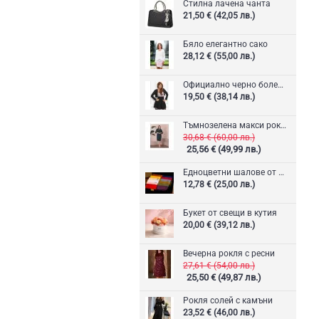
Стилна лачена чанта
21,50 € (42,05 лв.)
Бяло елегантно сако
28,12 € (55,00 лв.)
Официално черно болеро
19,50 € (38,14 лв.)
Тъмнозелена макси рокля
30,68 € (60,00 лв.)
25,56 € (49,99 лв.)
Едноцветни шалове от кашмир
12,78 € (25,00 лв.)
Букет от свещи в кутия
20,00 € (39,12 лв.)
Вечерна рокля с ресни
27,61 € (54,00 лв.)
25,50 € (49,87 лв.)
Рокля солей с камъни
23,52 € (46,00 лв.)