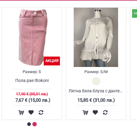
Н
АКЦИЯ
Размер:
S
Размер:
S/M
Пола рае Iltokoni
Лятна бяла блуза с дантела
17,90 € (35,01 лв.)
7,67 € (15,00 лв.)
15,85 € (31,00 лв.)