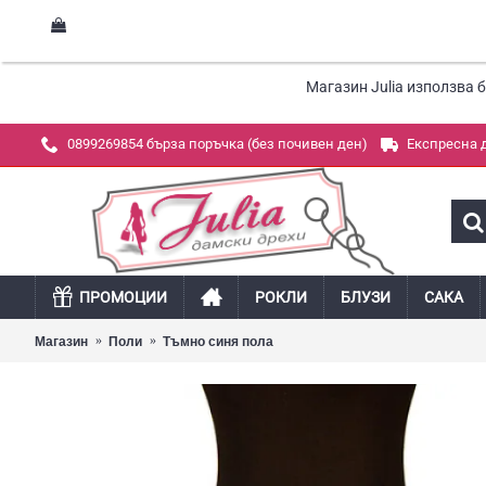
Магазин Julia използва 
0899269854 бърза поръчка (без почивен ден)
Експресна 
ПРОМОЦИИ
РОКЛИ
БЛУЗИ
САКА
Магазин
Поли
Тъмно синя пола