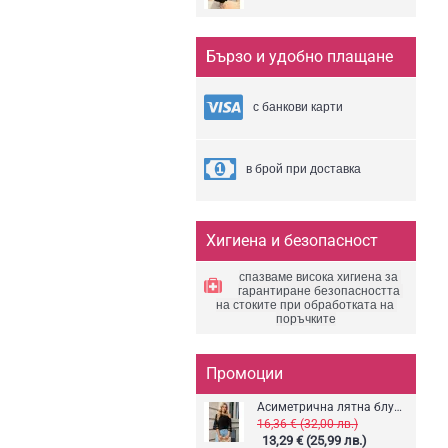
Бързо и удобно плащане
с банкови карти
в брой при доставка
Хигиена и безопасност
спазваме висока хигиена за 
гарантиране безопасността 
на стоките 
при обработката 
на 
поръчките
Промоции
Асиметрична лятна блуза
16,36 € (32,00 лв.)
13,29 € (25,99 лв.)