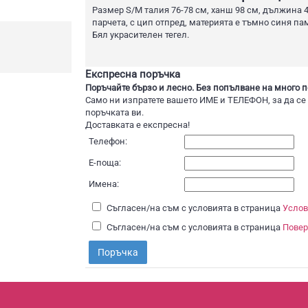
Размер S/М талия 76-78 см, ханш 98 см, дължина 4
парчета, с цип отпред, материята е тъмно синя па
Бял украсителен тегел.
Експресна поръчка
Поръчайте бързо и лесно. Без попълване на много п
Само ни изпратете вашето ИМЕ и ТЕЛЕФОН, за да се
поръчката ви.
Доставката е експресна!
Телефон:
Е-поща:
Имена:
Съгласен/на съм с условията в страница
Услов
Съгласен/на съм с условията в страница
Повер
Поръчка