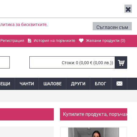
литика за бисквитките
.
Съгласен съм
Регистрация
История на поръчките
Желани продукти (
0
)
Стоки: 0 (0,00 € (0,00 лв.))
ВЕЩИ
ЧАНТИ
ШАЛОВЕ
ДРУГИ
БЛОГ
Купилите продукта, поръчаха и: