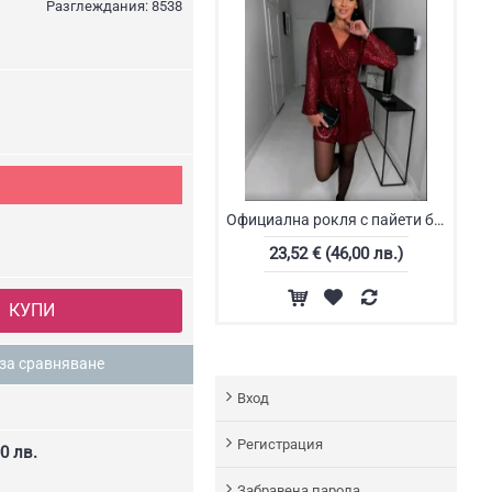
Разглеждания: 8538
Официална рокля с пайети бордо
23,52 € (46,00 лв.)
КУПИ
за сравняване
Вход
Регистрация
0 лв.
Забравена парола