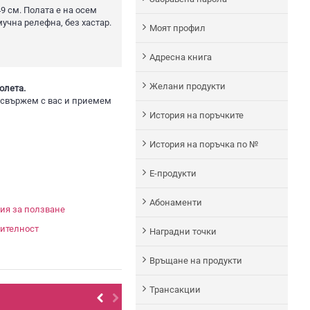
9 см. Полата е на осем
мучна релефна, без хастар.
Моят профил
Адреснa книгa
Желани продукти
олета.
 свържем с вас и приемем
История на поръчките
История на поръчка по №
Е-продукти
Абонаменти
ия за ползване
ителност
Наградни точки
Връщане на продукти
Трансакции