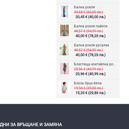
Бална рокля
30,68 € (60,00 лв.)
20,45 € (40,00 лв.)
Бална рокля пайети
48,57 € (94,99 лв.)
40,00 € (78,23 лв.)
Бална рокля русалка
48,57 € (94,99 лв.)
40,00 € (78,23 лв.)
Блестяща коктейлна рокля
25,56 € (49,99 лв.)
20,96 € (40,99 лв.)
Блуза Opus бяла
19,94 € (39,00 лв.)
15,25 € (29,83 лв.)
 ДНИ ЗА ВРЪЩАНЕ И ЗАМЯНА