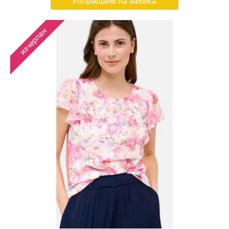
Изпращане на заявка
изчерпан