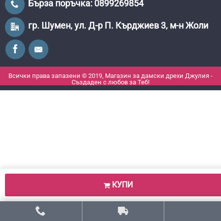
Бърза поръчка: 0899269854
гр. Шумен, ул. Д-р П. Кърджиев 3, м-н Жоли
Всички права запазени © 2019, Магазин за дамски дрехи Джулия -
Създаден с любов за Теб!
КУПИ