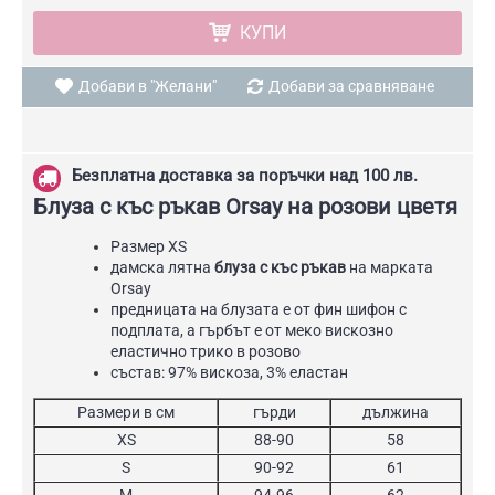
КУПИ
Добави в "Желани"
Добави за сравняване
Безплатна доставка за поръчки над 100 лв.
Блуза с къс ръкав Orsay на розови цветя
Размер XS
дамска лятна
блуза с къс ръкав
на марката
Orsay
предницата на блузата е от фин шифон с
подплата, а гърбът e от меко вискозно
еластично трико в розово
състав: 97% вискоза, 3% еластан
Размери в см
гърди
дължина
XS
88-90
58
S
90-92
61
M
94-96
62