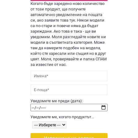
Когато бъде заредено ново количество
от този продукт, ще получите
автоматично уведомление на пощата
си, ако заявите това тук. Някои модели
са по-стари и повече няма да бъдат
зареждани. Ако това е така - ще ви
уведомим. Моля разгледайте новите ни
модели в съответната категория. Може
там да намерите подобен на модела,
който сте харесали или същия но в друг
цвят. Моля, проверявайте и папка СПАМ
за известие от нас.
Уведомете ме преди (дата):
Уведомете ме, когато продуктът...