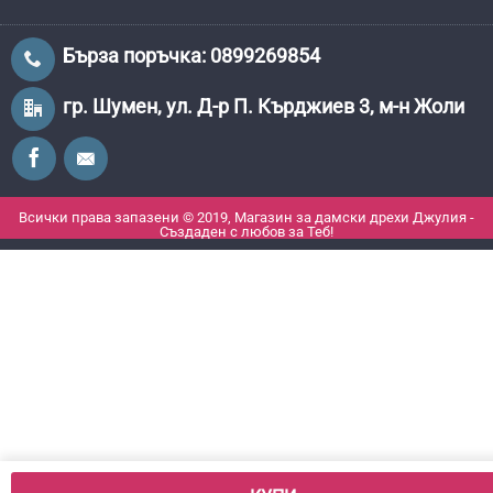
Бърза поръчка: 0899269854
гр. Шумен, ул. Д-р П. Кърджиев 3, м-н Жоли
Всички права запазени © 2019, Магазин за дамски дрехи Джулия -
Създаден с любов за Теб!