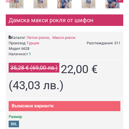
Дамска макси рокля от шифон
Каталог:
Летни рокли
,
Макси рокли
Произход
Турция
Разглеждания: 311
Модел
6628
Наличност
1
22,00 €
35,28 € (69,00 лв.)
(43,03 лв.)
Възможни варианти
Размер
3XL