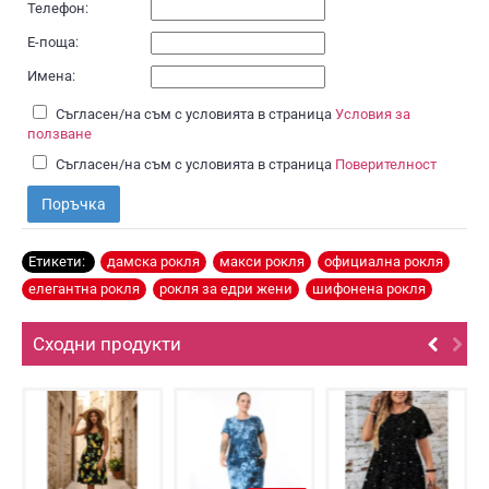
Телефон:
Е-поща:
Имена:
Съгласен/на съм с условията в страница
Условия за
ползване
Съгласен/на съм с условията в страница
Поверителност
Поръчка
Етикети:
дамска рокля
,
макси рокля
,
официална рокля
,
елегантна рокля
,
рокля за едри жени
,
шифонена рокля
Сходни продукти