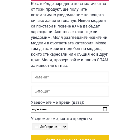
Когато бъде заредено ново количество
от този продукт, ще получите
автоматично уведомление на пощата
си, ако заявите това тук. Някои модели
са по-стари и повече няма да бъдат
зареждани. Ако това е така - ще ви
уведомим. Моля разгледайте новите ни
модели в съответната категория. Може
там да намерите подобен на модела,
който сте харесали или същия но в друг
цвят. Моля, проверявайте и папка СПАМ
за известие от нас.
Уведомете ме преди (дата):
Уведомете ме, когато продуктът...