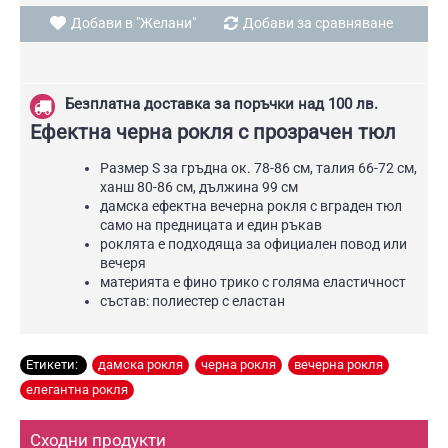
Добави в "Желани"
Добави за сравняване
Безплатна доставка за поръчки над 100 лв.
Ефектна черна рокля с прозрачен тюл
Размер S за гръдна ок. 78-86 см, талия 66-72 см,
ханш 80-86 см, дължина 99 см
дамска ефектна вечерна рокля с вграден тюл
само на предницата и един ръкав
роклята е подходяща за официален повод или
вечеря
материята е фино трико с голяма еластичност
състав: полиестер с еластан
Етикети:
дамска рокля
,
черна рокля
,
вечерна рокля
,
елегантна рокля
Сходни продукти