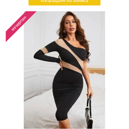
Изпращане на заявка
изчерпан