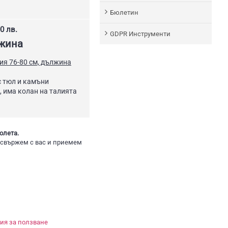
Бюлетин
0 лв.
GDPR Инструменти
лжина
лия 76-80 см, дължина
с тюл и камъни
, има колан на талията
олета.
 свържем с вас и приемем
ия за ползване