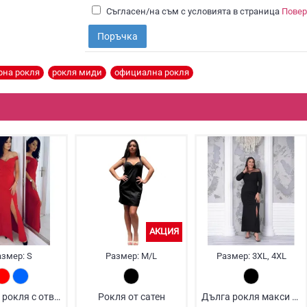
Съгласен/на съм с условията в страница
Повер
Поръчка
рна рокля
,
рокля миди
,
официална рокля
АКЦИЯ
азмер:
S
Размер:
M/L
Размер:
3XL, 4XL
Червена рокля с отворени рамене
Рокля от сатен
Дълга рокля макси размери