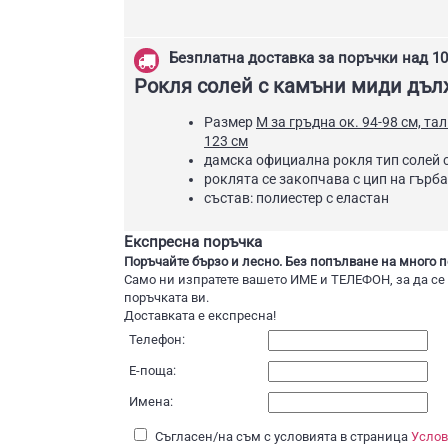
Безплатна доставка за поръчки над 10
Рокля солей с камъни миди дъ
Размер
М за гръдна ок. 94-98 см, та
123 см
дамска официална рокля тип солей 
роклята се закопчава с цип на гърба
състав: полиестер с еластан
Експресна поръчка
Поръчайте бързо и лесно. Без попълване на много п
Само ни изпратете вашето ИМЕ и ТЕЛЕФОН, за да се
поръчката ви.
Доставката е експресна!
Телефон:
Е-поща:
Имена:
Съгласен/на съм с условията в страница
Услов