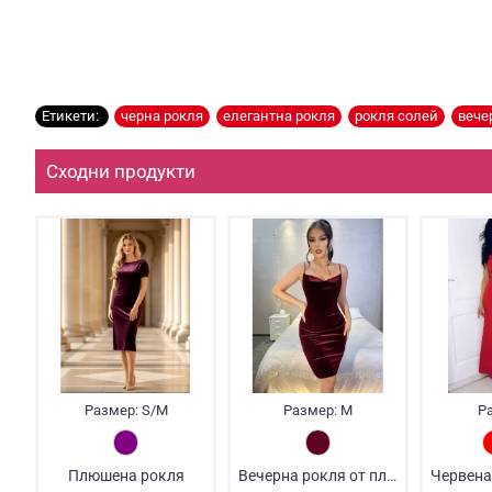
Етикети:
черна рокля
,
елегантна рокля
,
рокля солей
,
вече
Сходни продукти
Размер:
S/M
Размер:
M
Р
Плюшена рокля
Вечерна рокля от плюш