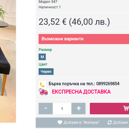
Модел
547
Наличност
1
23,52 € (46,00 лв.)
Възможни варианти
Размер
M
Цвят
Черен
Бърза поръчка на тел.: 0899269854
ЕКСПРЕСНА ДОСТАВКА
-
+
Добави в "Желани"
Добави 