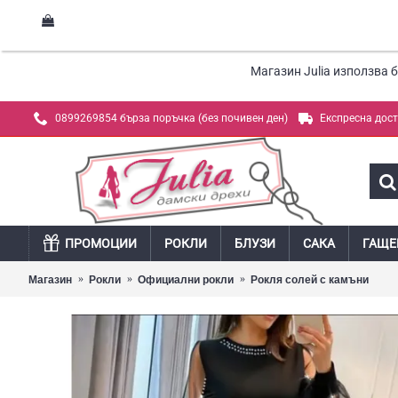
Магазин Julia използва 
0899269854 бърза поръчка (без почивен ден)
Експресна дос
ПРОМОЦИИ
РОКЛИ
БЛУЗИ
САКА
ГАЩЕ
Магазин
Рокли
Официални рокли
Рокля солей с камъни