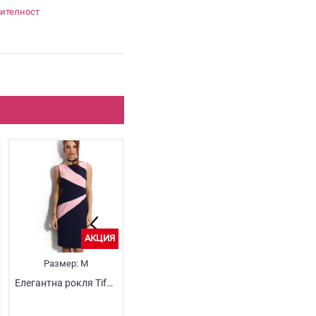
ителност
АКЦИЯ
Размер:
M
Елегантна рокля Tifany