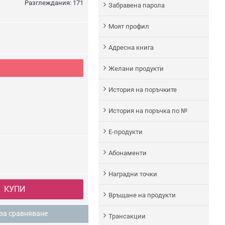
Разглеждания: 171
Забравена парола
Моят профил
Адреснa книгa
Желани продукти
История на поръчките
История на поръчка по №
Е-продукти
Абонаменти
Наградни точки
КУПИ
Връщане на продукти
за сравняване
Трансакции