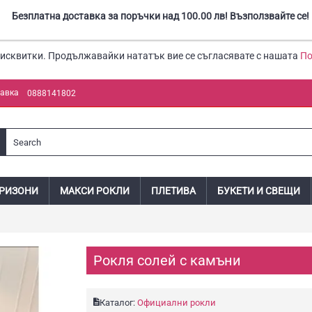
Безплатна доставка за поръчки над 100.00 лв! Възползвайте се!
бисквитки. Продължавайки нататък вие се съгласявате с нашата
По
тавка
0888141802
РИЗОНИ
МАКСИ РОКЛИ
ПЛЕТИВА
БУКЕТИ И СВЕЩИ
Рокля солей с камъни
Каталог:
Официални рокли