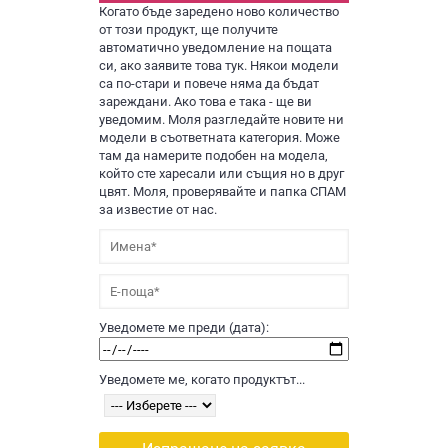
Когато бъде заредено ново количество
от този продукт, ще получите
автоматично уведомление на пощата
си, ако заявите това тук. Някои модели
са по-стари и повече няма да бъдат
зареждани. Ако това е така - ще ви
уведомим. Моля разгледайте новите ни
модели в съответната категория. Може
там да намерите подобен на модела,
който сте харесали или същия но в друг
цвят. Моля, проверявайте и папка СПАМ
за известие от нас.
Уведомете ме преди (дата):
Уведомете ме, когато продуктът...