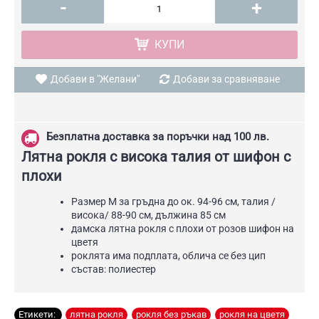
-
+
КУПИ
Добави в "Желани"
Добави за сравняване
Безплатна доставка за поръчки над 100 лв.
Лятна рокля с висока талия от шифон с
плохи
Размер М за гръдна до ок. 94-96 см, талия /
висока/ 88-90 см, дължина 85 см
дамска лятна рокля с плохи от розов шифон на
цветя
роклята има подплата, облича се без цип
състав: полиестер
Етикети:
лятна рокля
,
рокля без ръкав
,
рокля на цветя
,