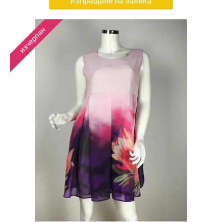
Изпращане на заявка
изчерпан