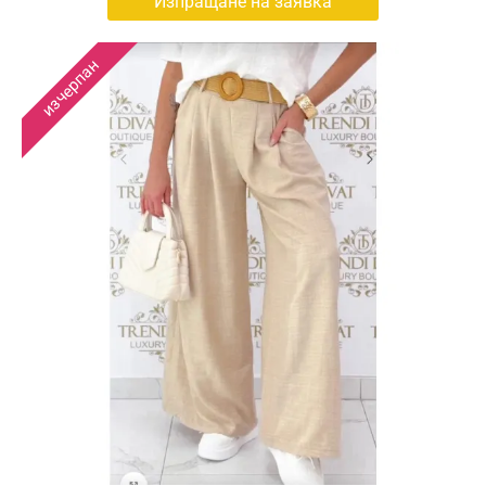
Изпращане на заявка
изчерпан