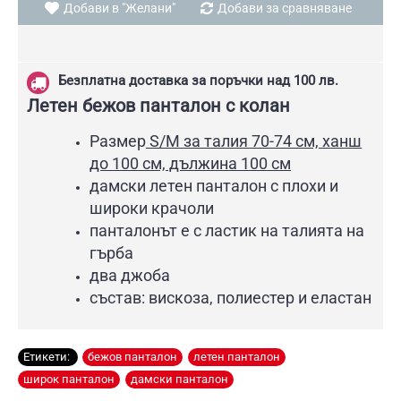
Добави в "Желани"
Добави за сравняване
Безплатна доставка за поръчки над 100 лв.
Летен бежов панталон с колан
Размер
S/М за талия 70-74 см, ханш
до 100 см, дължина 100 см
дамски летен панталон с плохи и
широки крачоли
панталонът е с ластик на талията на
гърба
два джоба
състав: вискоза, полиестер и еластан
Етикети:
бежов панталон
,
летен панталон
,
широк панталон
,
дамски панталон