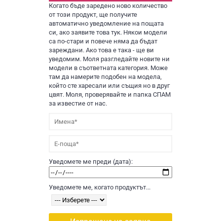
Когато бъде заредено ново количество
от този продукт, ще получите
автоматично уведомление на пощата
си, ако заявите това тук. Някои модели
са по-стари и повече няма да бъдат
зареждани. Ако това е така - ще ви
уведомим. Моля разгледайте новите ни
модели в съответната категория. Може
там да намерите подобен на модела,
който сте харесали или същия но в друг
цвят. Моля, проверявайте и папка СПАМ
за известие от нас.
Уведомете ме преди (дата):
Уведомете ме, когато продуктът...