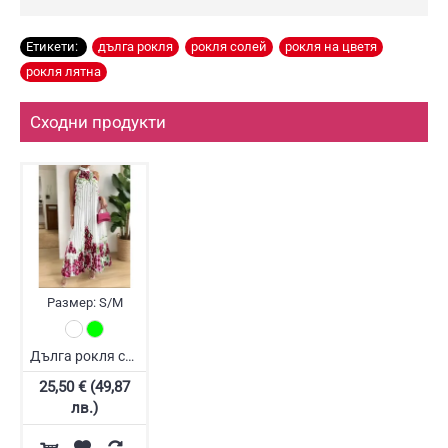
Етикети:
дълга рокля
,
рокля солей
,
рокля на цветя
,
рокля лятна
Сходни продукти
Размер:
S/M
Дълга рокля солей с цветя
25,50 € (49,87
лв.)