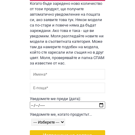
Когато бъде заредено ново количество
от този продукт, ще получите
автоматично уведомление на пощата
си, ако заявите това тук. Някои модели
са по-стари и повече няма да бъдат
зареждани. Ако това е така - ще ви
уведомим. Моля разгледайте новите ни
модели в съответната категория. Може
там да намерите подобен на модела,
който сте харесали или същия но в друг
цвят. Моля, проверявайте и папка СПАМ
за известие от нас.
Уведомете ме преди (дата):
Уведомете ме, когато продуктът...